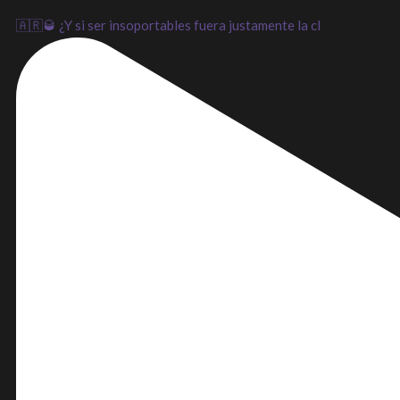
🇦🇷🥃 ¿Y si ser insoportables fuera justamente la cl