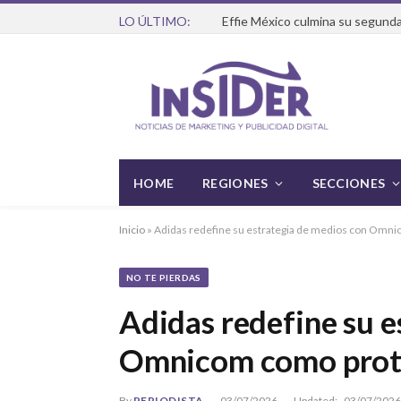
LO ÚLTIMO:
Effie México culmina su segunda
HOME
REGIONES
SECCIONES
Inicio
»
Adidas redefine su estrategia de medios con Omn
NO TE PIERDAS
Adidas redefine su e
Omnicom como prot
By
PERIODISTA
03/07/2026
Updated:
03/07/2026