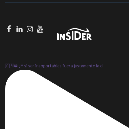
Facebook
LinkedIn
Instagram
Youtube
🇦🇷🥃 ¿Y si ser insoportables fuera justamente la cl