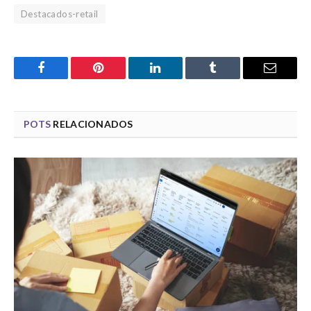
Destacados-retail
Facebook
Pinterest
LinkedIn
Tumblr
Email
POTS
RELACIONADOS