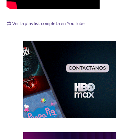
📺 Ver la playlist completa en YouTube