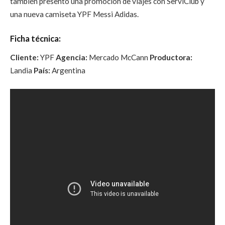
también presentó una promoción de viajes con ServiClub y
una nueva camiseta YPF Messi Adidas.
Ficha técnica:
Cliente:
YPF
Agencia:
Mercado McCann
Productora:
Landia
País:
Argentina