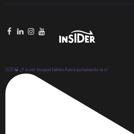
Facebook
LinkedIn
Instagram
Youtube
🇦🇷🥃 ¿Y si ser insoportables fuera justamente la cl