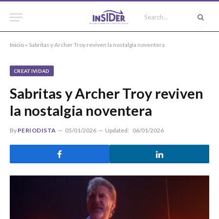
Inicio
»
Sabritas y Archer Troy reviven la nostalgia noventera
CREATIVIDAD
Sabritas y Archer Troy reviven
la nostalgia noventera
By
PERIODISTA
05/01/2026
Updated:
06/01/2026