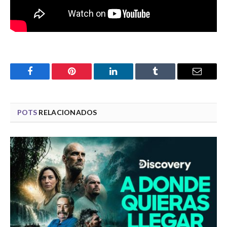
Facebook
Pinterest
LinkedIn
Tumblr
Email
POTS
RELACIONADOS