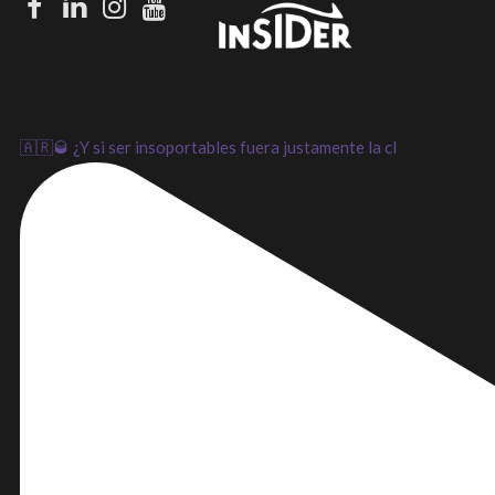
Facebook
LinkedIn
Instagram
Youtube
🇦🇷🥃 ¿Y si ser insoportables fuera justamente la cl