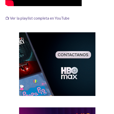
📺 Ver la playlist completa en YouTube