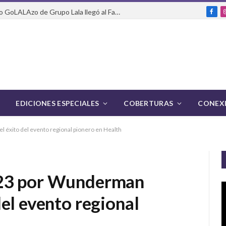
Del packaging a la pasarela: cómo GoLALAzo de Grupo Lala llegó al Fashion Week de México
Fac
EDICIONES ESPECIALES
COBERTURAS
CONEXI
éxito del evento regional pionero en Health
023 por Wunderman
el evento regional