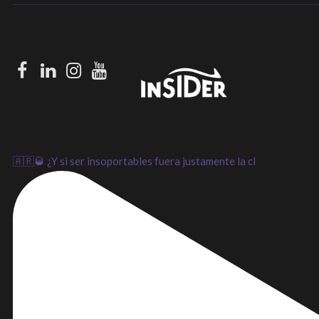
Facebook
LinkedIn
Instagram
Youtube
🇦🇷🥃 ¿Y si ser insoportables fuera justamente la cl