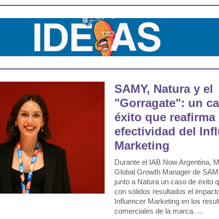
SAMY, Natura y el
"Gorragate": un c
éxito que reafirma 
efectividad del Inf
Marketing
Durante el IAB Now Argentina, Ma
Global Growth Manager de SAMY
junto a Natura un caso de éxito
con sólidos resultados el impact
Influencer Marketing en los resu
comerciales de la marca. ...