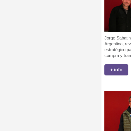
Jorge Sabatini
Argentina, re
estratégico p
compra y trans
+ info