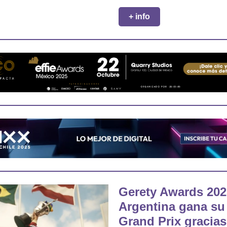
+ info
Gerety Awards 202
Argentina gana su
Grand Prix gracias