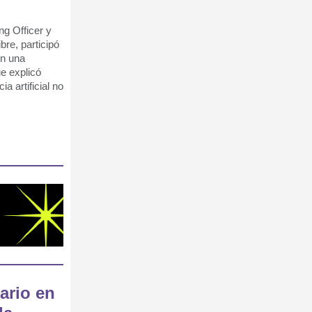
ng Officer y
re, participó
on una
ue explicó
ia artificial no
ario en