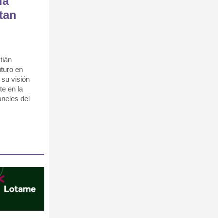
la
tan
tián
uturo en
 su visión
te en la
aneles del