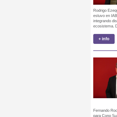
Rodrigo Ezequ
estuvo en IAB
integrando dis
ecosistema. D
+ info
Fernando Roca
para Cono Sur