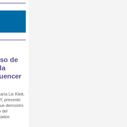
aso de
la
luencer
ría Lix Klett,
, presentó
 que demostró
o del
ltados