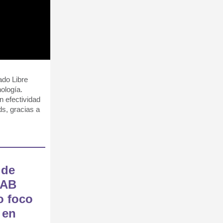
ado Libre
ología.
 efectividad
ds, gracias a
 de
IAB
o foco
 en