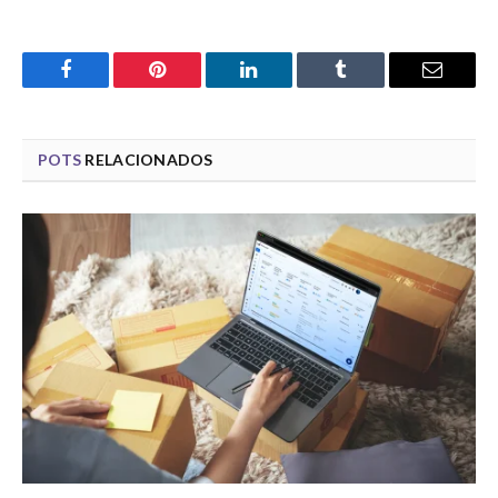
Facebook
Pinterest
LinkedIn
Tumblr
Email
POTS
RELACIONADOS