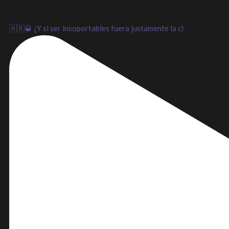
🇦🇷🥃 ¿Y si ser insoportables fuera justamente la cl