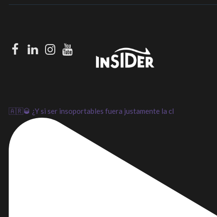
Facebook
LinkedIn
Instagram
Youtube
🇦🇷🥃 ¿Y si ser insoportables fuera justamente la cl