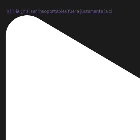
🇦🇷🥃 ¿Y si ser insoportables fuera justamente la cl