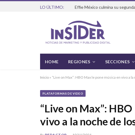
LO ÚLTIMO:
Effie México culmina su segunda
HOME
REGIONES
SECCIONES
Inicio
»
“Live on Max”: HBO Max le pone música en vivo a la
PLATAFORMAS DE VIDEO
“Live on Max”: HBO 
vivo a la noche de l
By
REDACTOR
10/11/2021