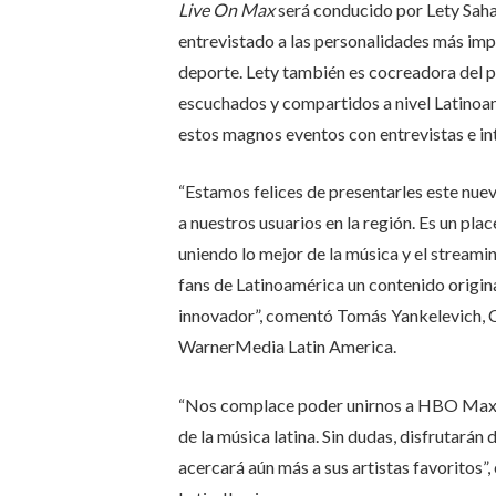
Live On Max
será conducido por Lety Saha
entrevistado a las personalidades más imp
deporte. Lety también es cocreadora del p
escuchados y compartidos a nivel Latinoam
estos magnos eventos con entrevistas e in
“Estamos felices de presentarles este nue
a nuestros usuarios en la región. Es un pla
uniendo lo mejor de la música y el streamin
fans de Latinoamérica un contenido origina
innovador”, comentó Tomás Yankelevich, C
WarnerMedia Latin America.
“Nos complace poder unirnos a HBO Max pa
de la música latina. Sin dudas, disfrutarán 
acercará aún más a sus artistas favoritos