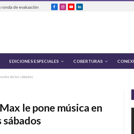
 ronda de evaluación
Facebook
Instagram
YouTube
LinkedIn
EDICIONES ESPECIALES
COBERTURAS
CONEXI
 noche de los sábados
Max le pone música en
os sábados