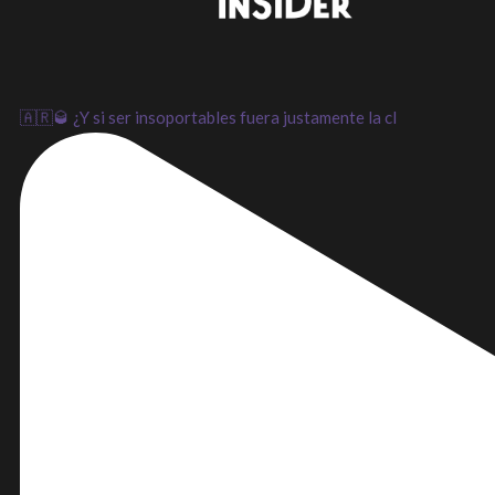
🇦🇷🥃 ¿Y si ser insoportables fuera justamente la cl