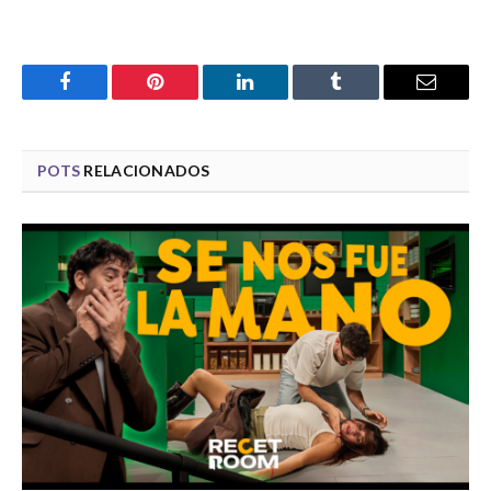
Facebook
Pinterest
LinkedIn
Tumblr
Email
POTS
RELACIONADOS