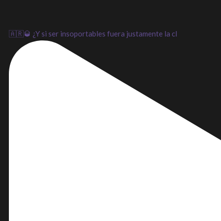
🇦🇷🥃 ¿Y si ser insoportables fuera justamente la cl