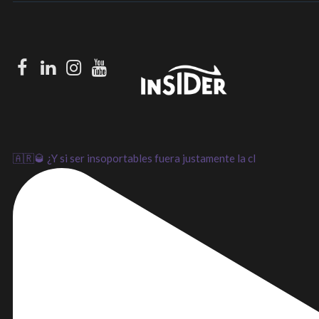
Facebook
LinkedIn
Instagram
Youtube
🇦🇷🥃 ¿Y si ser insoportables fuera justamente la cl