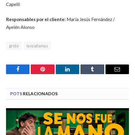
Capelli
Responsables por el cliente:
María Jesús Fernández /
Ayelén Alonso
grido
lanzallamas
Facebook
Pinterest
LinkedIn
Tumblr
Email
POTS
RELACIONADOS