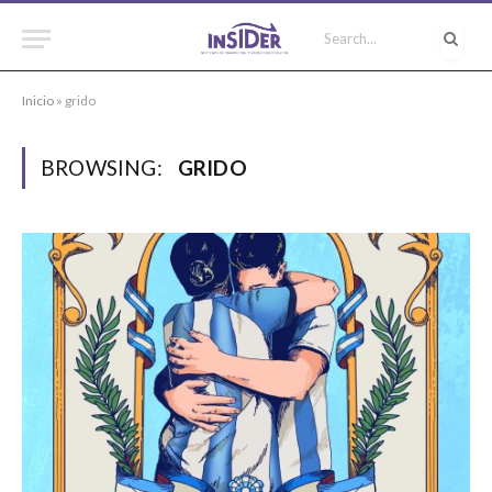
Inicio
»
grido
BROWSING:
GRIDO