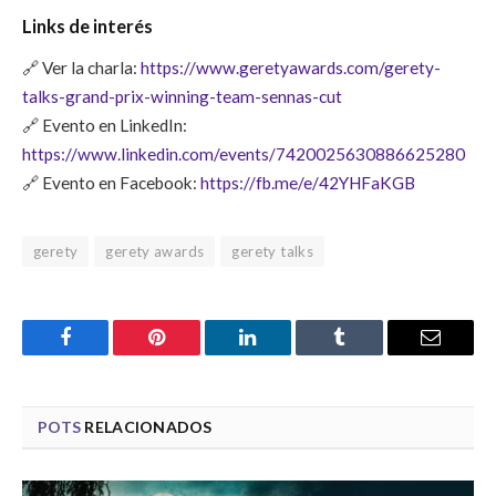
Links de interés
🔗 Ver la charla:
https://www.geretyawards.com/gerety-
talks-grand-prix-winning-team-sennas-cut
🔗 Evento en LinkedIn:
https://www.linkedin.com/events/7420025630886625280
🔗 Evento en Facebook:
https://fb.me/e/42YHFaKGB
gerety
gerety awards
gerety talks
Facebook
Pinterest
LinkedIn
Tumblr
Email
POTS
RELACIONADOS