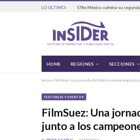
LO ÚLTIMO:
Effie México culmina su segunda
HOME
REGIONES
SECCIONES
Inicio
»
FilmSuez: Una jornada de fútbol y networking junt
FESTIVALES Y EVENTOS
FilmSuez: Una jorna
junto a los campeon
By
REDACTOR V
13/09/2024