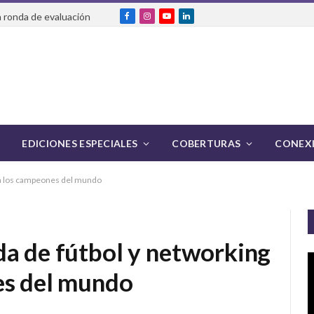
 ronda de evaluación
Facebook
Instagram
YouTube
LinkedIn
EDICIONES ESPECIALES
COBERTURAS
CONEXI
o a los campeones del mundo
da de fútbol y networking
es del mundo