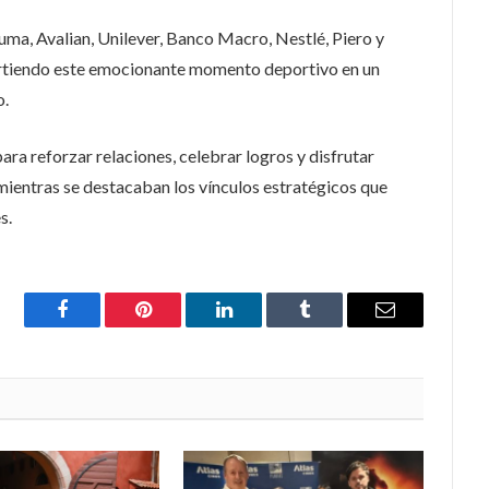
ma, Avalian, Unilever, Banco Macro, Nestlé, Piero y
rtiendo este emocionante momento deportivo en un
o.
ara reforzar relaciones, celebrar logros y disfrutar
, mientras se destacaban los vínculos estratégicos que
s.
Facebook
Pinterest
LinkedIn
Tumblr
Email