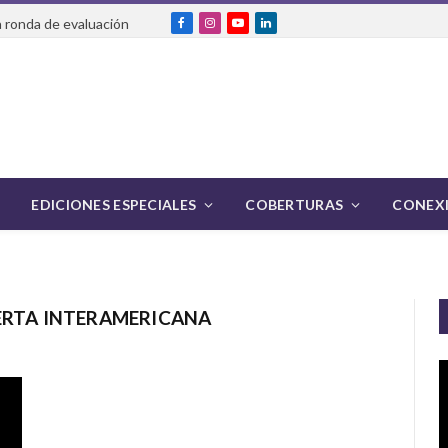
 ronda de evaluación
Facebook
Instagram
YouTube
LinkedIn
EDICIONES ESPECIALES
COBERTURAS
CONEXI
ERTA INTERAMERICANA