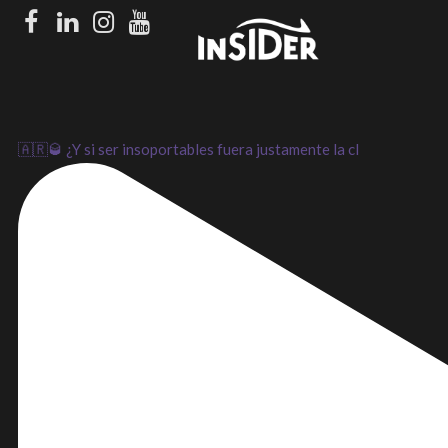
Facebook
LinkedIn
Instagram
Youtube
🇦🇷🥃 ¿Y si ser insoportables fuera justamente la cl