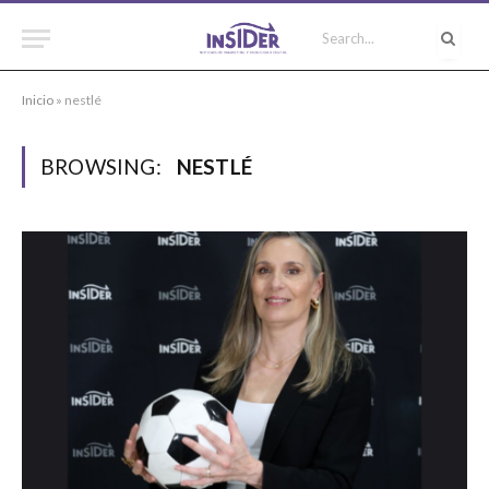
Inicio
»
nestlé
BROWSING:
NESTLÉ