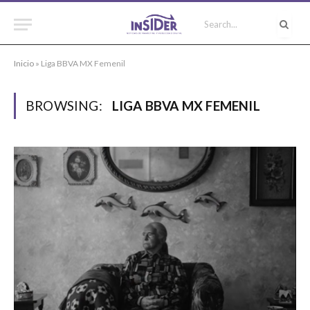
Inicio
»
Liga BBVA MX Femenil
BROWSING:
LIGA BBVA MX FEMENIL