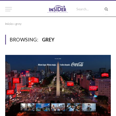
Inicio
»
grey
BROWSING:
GREY