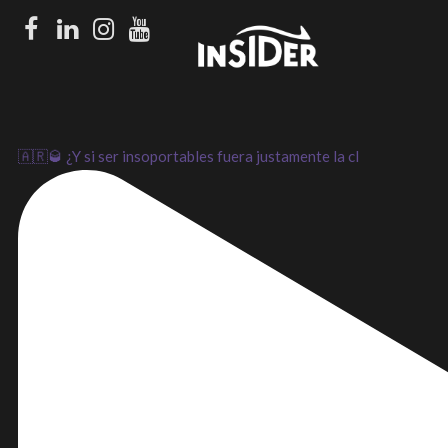
Facebook
LinkedIn
Instagram
Youtube
🇦🇷🥃 ¿Y si ser insoportables fuera justamente la cl