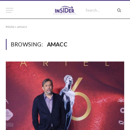
Inicio
»
amacc
BROWSING:
AMACC