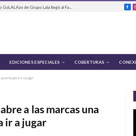
Del packaging a la pasarela: cómo GoLALAzo de Grupo Lala llegó al Fashion Week de México
Fac
EDICIONES ESPECIALES
COBERTURAS
CONEXI
puerta para ir a jugar
 abre a las marcas una
 ir a jugar