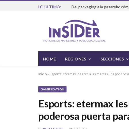
LO ÚLTIMO:
HOME
REGIONES
SECCIONES
Inicio
»
Esports: etermax les abre a las marcas una poderosa 
GAMIFICATION
Esports: etermax les
poderosa puerta para
By
REDACTOR
20/04/2021