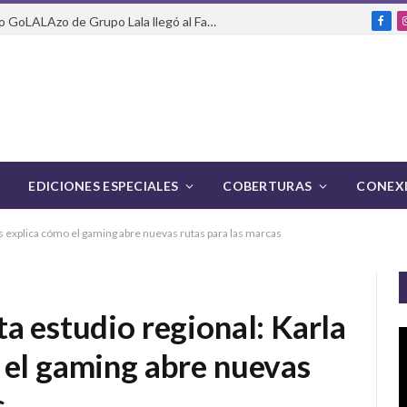
Del packaging a la pasarela: cómo GoLALAzo de Grupo Lala llegó al Fashion Week de México
Fac
EDICIONES ESPECIALES
COBERTURAS
CONEXI
s explica cómo el gaming abre nuevas rutas para las marcas
a estudio regional: Karla
 el gaming abre nuevas
s