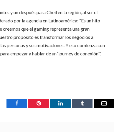
ntes y un después para Cheil en la región, al ser el
iderado por la agencia en Latinoamérica: “Es un hito
e creemos que el gaming representa una gran
uestro propósito es transformar los negocios a
 las personas y sus motivaciones. Y eso comienza con
 para empezar a hablar de un ‘journey de conexión’”,
Facebook
Pinterest
LinkedIn
Tumblr
Email