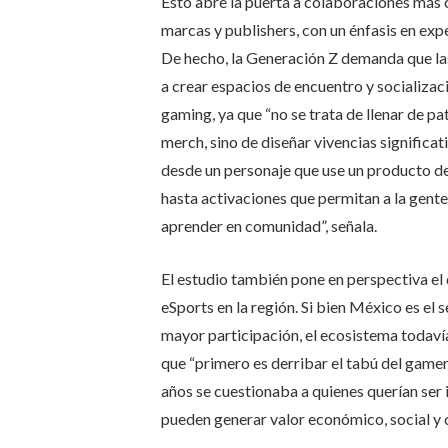
Esto abre la puerta a colaboraciones más 
marcas y publishers, con un énfasis en expe
De hecho, la Generación Z demanda que l
a crear espacios de encuentro y socializac
gaming, ya que “no se trata de llenar de pa
merch, sino de diseñar vivencias significat
desde un personaje que use un producto de
hasta activaciones que permitan a la gent
aprender en comunidad”, señala.
El estudio también pone en perspectiva el 
eSports en la región. Si bien México es el 
mayor participación, el ecosistema todavía
que “primero es derribar el tabú del game
años se cuestionaba a quienes querían ser
pueden generar valor económico, social y c