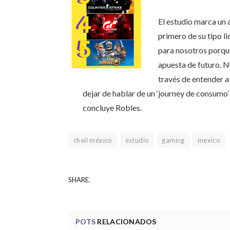
El estudio marca un a
primero de su tipo l
para nosotros porqu
apuesta de futuro. N
través de entender a
dejar de hablar de un ‘journey de consumo’
concluye Robles.
cheil méxico
estudio
gaming
mexico
SHARE.
POTS
RELACIONADOS