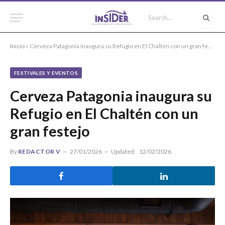
Inicio
»
Cerveza Patagonia inaugura su Refugio en El Chaltén con un gran festejo
FESTIVALES Y EVENTOS
Cerveza Patagonia inaugura su
Refugio en El Chaltén con un
gran festejo
By
REDACTOR V
27/01/2026
Updated:
12/02/2026