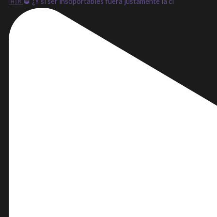
🇦🇷🥃 ¿Y si ser insoportables fuera justamente la cl