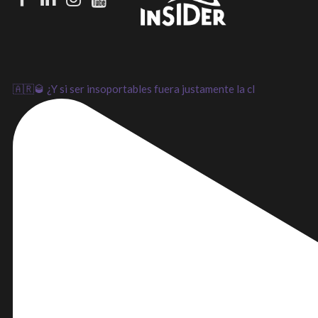
LinkedIn
Instagram
Youtube
🇦🇷🥃 ¿Y si ser insoportables fuera justamente la cl