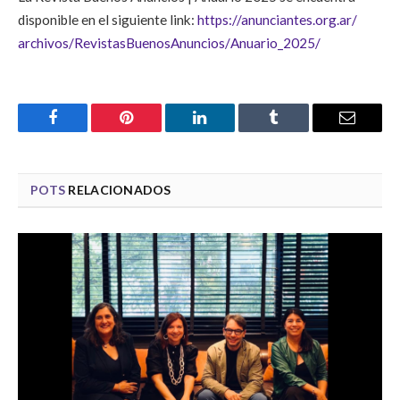
disponible en el siguiente link:
https://anunciantes.org.ar/
archivos/
RevistasBuenosAnuncios/
Anuario_2025/
Facebook
Pinterest
LinkedIn
Tumblr
Email
POTS
RELACIONADOS