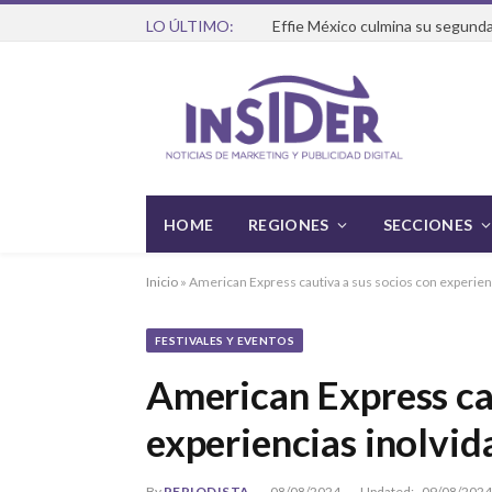
LO ÚLTIMO:
Effie México culmina su segunda
HOME
REGIONES
SECCIONES
Inicio
»
American Express cautiva a sus socios con experie
FESTIVALES Y EVENTOS
American Express cau
experiencias inolvi
By
PERIODISTA
08/08/2024
Updated:
09/08/2024