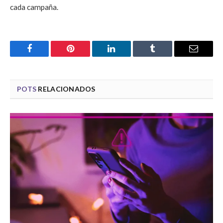
cada campaña.
Facebook
Pinterest
LinkedIn
Tumblr
Email
POTS
RELACIONADOS