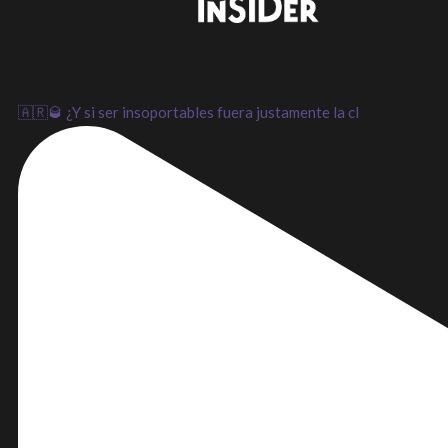
LinkedIn
Instagram
Youtube
🇦🇷🥃 ¿Y si ser insoportables fuera justamente la cl