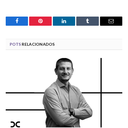
Facebook
Pinterest
LinkedIn
Tumblr
Email
POTS
RELACIONADOS