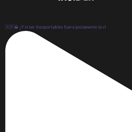
🇦🇷🥃 ¿Y si ser insoportables fuera justamente la cl