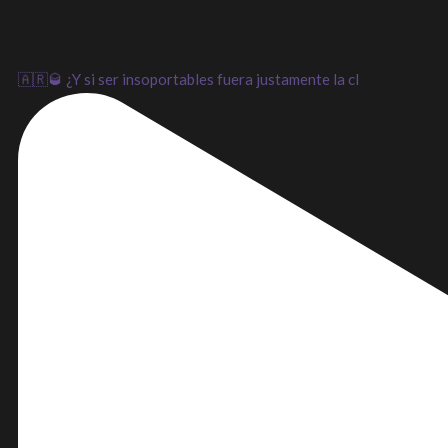
🇦🇷🥃 ¿Y si ser insoportables fuera justamente la cl