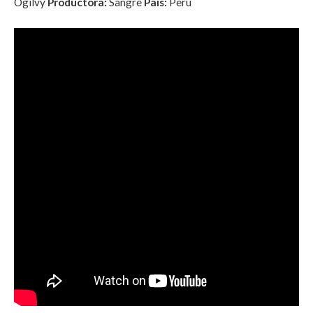
Ogilvy
Productora:
Sangre
País:
Perú