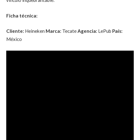
vínculo inquebrantable.
Ficha técnica:
Cliente:
Heineken
Marca:
Tecate
Agencia:
LePub
País:
México