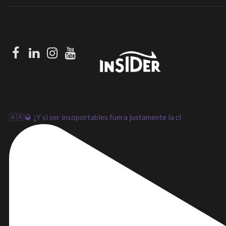
Facebook
LinkedIn
Instagram
Youtube
🇦🇷🥃 ¿Y si ser insoportables fuera justamente la cl