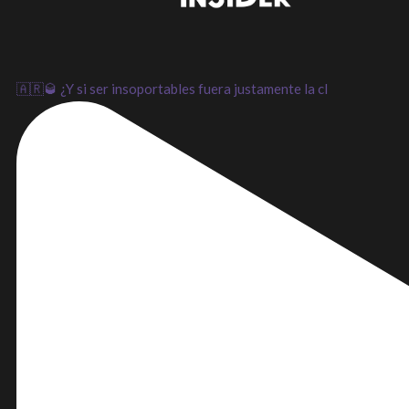
🇦🇷🥃 ¿Y si ser insoportables fuera justamente la cl