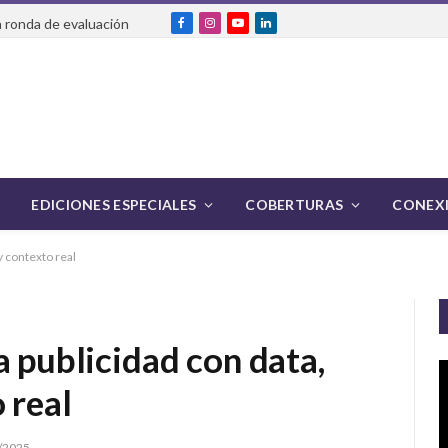
 ronda de evaluación
Facebook
Instagram
YouTube
LinkedIn
EDICIONES ESPECIALES
COBERTURAS
CONEXI
y contexto real
a publicidad con data,
 real
/2025