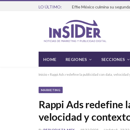
LO ÚLTIMO:
Effie México culmina su segunda
HOME
REGIONES
SECCIONES
Inicio
»
Rappi Ads redefine la publicidad con data, velocidad 
MARKETING
Rappi Ads redefine l
velocidad y contexto
By
PERIODISTA MEX
18/12/2025
Updated:
23/12