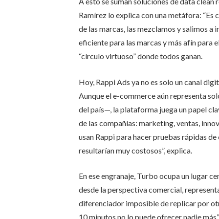
A esto se suman soluciones de data clean
Ramírez lo explica con una metáfora: “Es 
de las marcas, las mezclamos y salimos a
eficiente para las marcas y más afín para e
“círculo virtuoso” donde todos ganan.
Hoy, Rappi Ads ya no es solo un canal digit
Aunque el e-commerce aún representa solo
del país—, la plataforma juega un papel cla
de las compañías: marketing, ventas, innov
usan Rappi para hacer pruebas rápidas de 
resultarían muy costosos”, explica.
En ese engranaje, Turbo ocupa un lugar cen
desde la perspectiva comercial, represent
diferenciador imposible de replicar por otr
10 minutos no lo puede ofrecer nadie más”