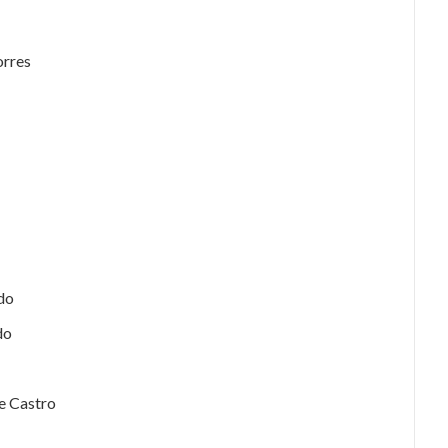
orres
do
do
e Castro