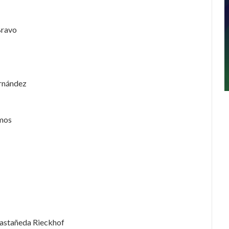
Bravo
ernández
amos
Castañeda Rieckhof