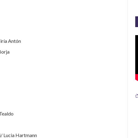
iría Antón
Borja

 Tealdo
i/ Lucia Hartmann