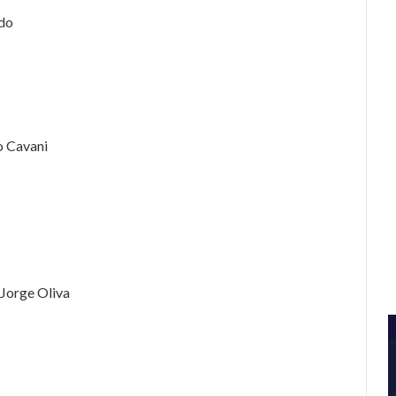
rdo
o Cavani
 Jorge Oliva