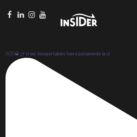
Facebook
LinkedIn
Instagram
Youtube
🇦🇷🥃 ¿Y si ser insoportables fuera justamente la cl