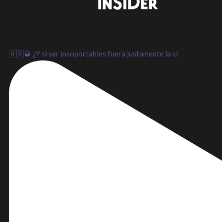
LinkedIn
Instagram
Youtube
🇦🇷🥃 ¿Y si ser insoportables fuera justamente la cl