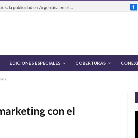
Más inversión pero menos anuncios: la publicidad en Argentina en el primer semestre de 2026
Fa
EDICIONES ESPECIALES
COBERTURAS
CONEXI
lina
 marketing con el