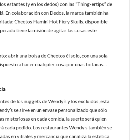
los estantes (y en los dedos) con las “Thing-ertips” de
dá. En colaboración con Dedos, la marca también ha
mitada: Cheetos Flamin’ Hot Fiery Skulls, disponible
erado tiene la misión de agitar las cosas este
to: abrir una bolsa de Cheetos él solo, con una sola
dispuesto a hacer cualquier cosa por unas botanas…
cia
ntes de los nuggets de Wendy’s y los excluidos, esta
dy’s se sirve en un envase personalizado que sólo
s misteriosas en cada comida, la suerte será quien
ará cada pedido. Los restaurantes Wendy’s también se
das en vitrales y mercancía que canaliza la estética