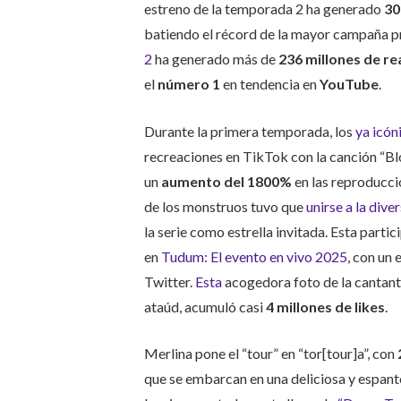
estreno de la temporada 2 ha generado
30
batiendo el récord de la mayor campaña p
2
ha generado más de
236 millones de re
el
número 1
en tendencia en
YouTube
.
Durante la primera temporada, los
ya icón
recreaciones en TikTok con la canción “B
un
aumento del 1800%
en las reproduccio
de los monstruos tuvo que
unirse a la dive
la serie como estrella invitada. Esta parti
en
Tudum: El evento en vivo 2025
, con un 
Twitter.
Esta
acogedora foto de la cantante
ataúd, acumuló casi
4 millones de likes
.
Merlina pone el “tour” en “tor[tour]a”, con
que se embarcan en una deliciosa y espant