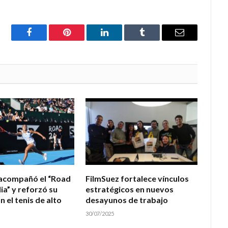
Facebook
Pinterest
LinkedIn
Tumblr
Email
 acompañó el “Road
FilmSuez fortalece vínculos
ia” y reforzó su
estratégicos en nuevos
n el tenis de alto
desayunos de trabajo
30/07/2025