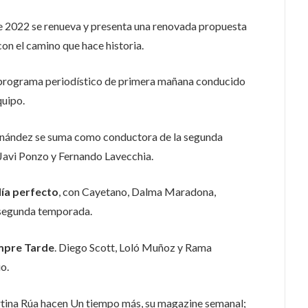
te 2022 se renueva y presenta una renovada propuesta
con el camino que hace historia.
l programa periodístico de primera mañana conducido
quipo.
rnández se suma como conductora de la segunda
avi Ponzo y Fernando Lavecchia.
día perfecto
, con Cayetano, Dalma Maradona,
u segunda temporada.
empre Tarde
. Diego Scott, Loló Muñoz y Rama
o.
rtina Rúa hacen Un tiempo más, su magazine semanal;