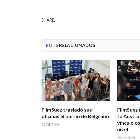
SHARE.
POTS
RELACIONADOS
FilmSuez trasladó sus
FilmSuez
oficinas al barrio de Belgrano
to Austral
vínculo co
29/01/2026
nivel
29/12/2025