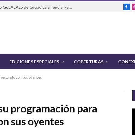
Del packaging a la pasarela: cómo GoLALAzo de Grupo Lala llegó al Fashion Week de México
Fac
EDICIONES ESPECIALES
COBERTURAS
CONEXI
onectando con sus oyentes
su programación para
on sus oyentes