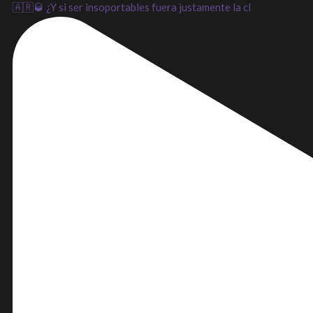
🇦🇷🥃 ¿Y si ser insoportables fuera justamente la cl