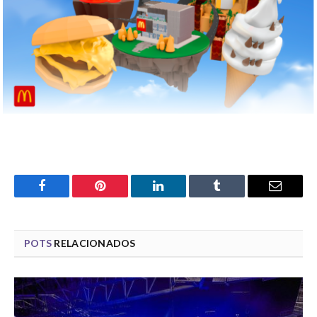
Facebook
Pinterest
LinkedIn
Tumblr
Email
POTS
RELACIONADOS