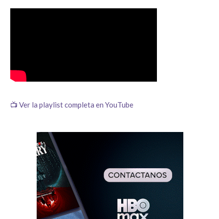
📺 Ver la playlist completa en YouTube