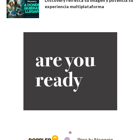
Discovery refresca su imagen y potencia su
experiencia multiplataforma