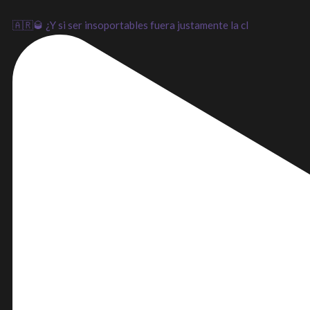
🇦🇷🥃 ¿Y si ser insoportables fuera justamente la cl