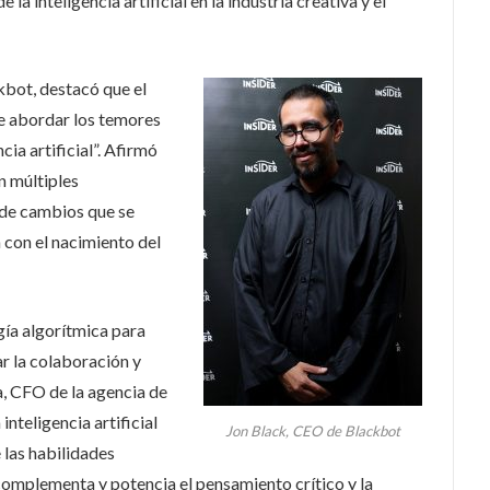
la inteligencia artificial en la industria creativa y el
kbot, destacó que el
ue abordar los temores
cia artificial”. Afirmó
n múltiples
 de cambios que se
con el nacimiento del
gía algorítmica para
r la colaboración y
, CFO de la agencia de
inteligencia artificial
Jon Black, CEO de Blackbot
 las habilidades
omplementa y potencia el pensamiento crítico y la