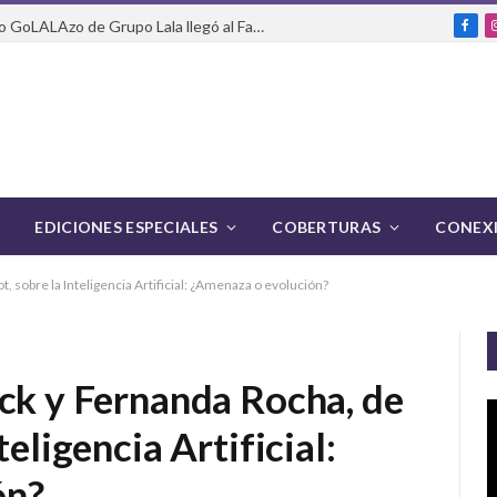
Del packaging a la pasarela: cómo GoLALAzo de Grupo Lala llegó al Fashion Week de México
Fac
EDICIONES ESPECIALES
COBERTURAS
CONEXI
, sobre la Inteligencia Artificial: ¿Amenaza o evolución?
ack y Fernanda Rocha, de
teligencia Artificial:
ón?