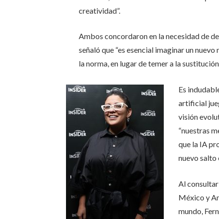
creatividad”.
Ambos concordaron en la necesidad de desm
señaló que “es esencial imaginar un nuevo
la norma, en lugar de temer a la sustitució
Es indudable
artificial j
visión evolu
“nuestras m
que la IA pr
nuevo salto 
Al consultar
México y Am
mundo, Fern