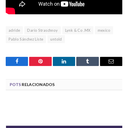
adride
Darío Straschnoy
Lynk & Co .MX
mexico
Pablo Sánchez Liste
untold
Facebook
Pinterest
LinkedIn
Tumblr
Email
POTS
RELACIONADOS