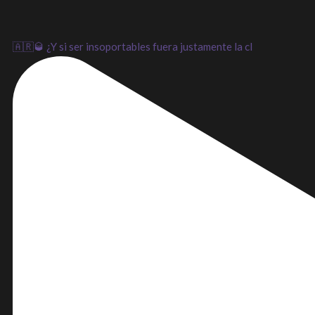
🇦🇷🥃 ¿Y si ser insoportables fuera justamente la cl