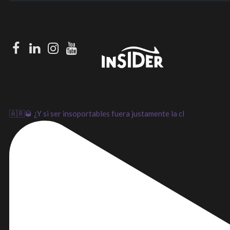
Facebook
LinkedIn
Instagram
Youtube
🇦🇷🥃 ¿Y si ser insoportables fuera justamente la cl